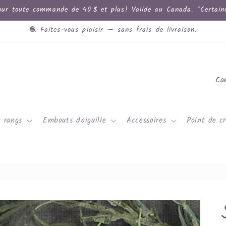
ur toute commande de 40 $ et plus! Valide au Canada. *Certaines
🧶 Faites-vous plaisir — sans frais de livraison.
P
a
y
 rangs
Embouts d'aiguille
Accessoires
Point de cr
s
/
r
é
g
i
o