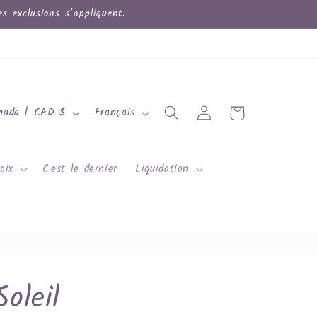
 exclusions s’appliquent.
L
Connexion
Panier
Canada | CAD $
Français
a
n
oix
C'est le dernier
Liquidation
g
u
e
Soleil