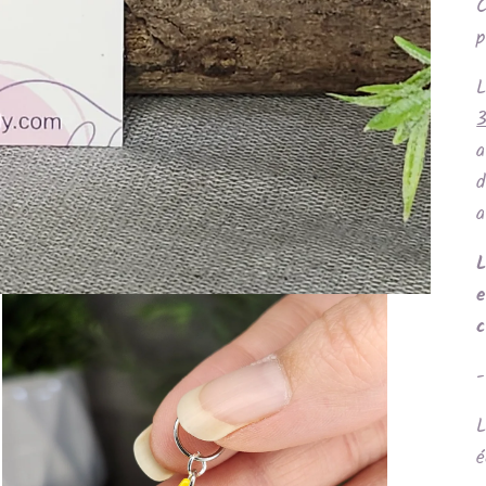
C
p
a
d
a
L
-
L
é