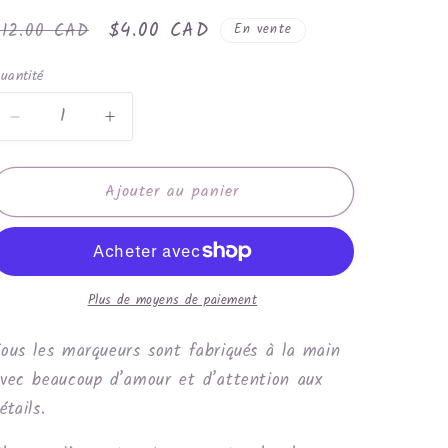
rix
Prix
$4.00 CAD
$12.00 CAD
En vente
habituel
promotionnel
uantité
Réduire
Augmenter
la
la
quantité
quantité
Ajouter au panier
de
de
Soleil
Soleil
Plus de moyens de paiement
ous les marqueurs sont fabriqués à la main
vec beaucoup d’amour et d’attention aux
étails.