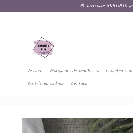
et
🎁 Livraison GRATUITE po
passer
au
contenu
Accueil
Marqueurs de mailles
Compteurs de
Certificat cadeau
Contact
Passer aux
informations
produits