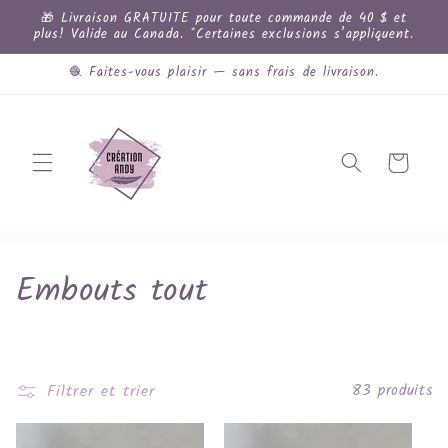
et
🎁 Livraison GRATUITE pour toute commande de 40 $ et
passer
plus! Valide au Canada. *Certaines exclusions s’appliquent.
au
contenu
🧶 Faites-vous plaisir — sans frais de livraison.
Panier
C
Embouts tout
o
l
Filtrer et trier
83 produits
l