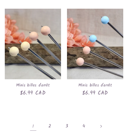
habituel
habituel
Minis billes d'arrêt
Minis billes d'arrêt
Prix
$6.99 CAD
Prix
$6.99 CAD
habituel
habituel
1
2
3
4