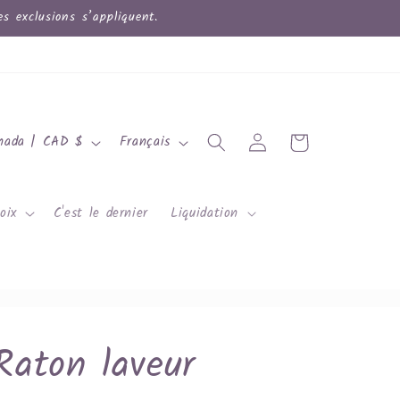
 exclusions s’appliquent.
L
Connexion
Panier
Canada | CAD $
Français
a
n
oix
C'est le dernier
Liquidation
g
u
e
Raton laveur