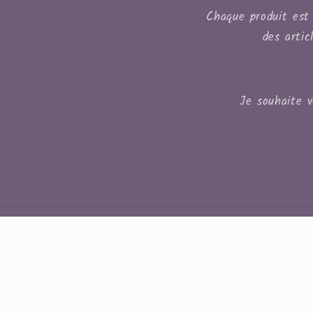
Chaque produit est 
des artic
Je souhaite 
Pays/région
Langue
Canada | CAD $
Français