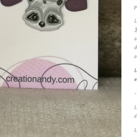
p
a
d
a
L
e
-
L
é
L