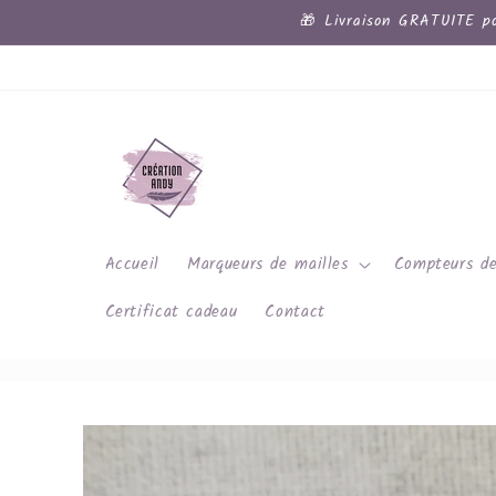
et
🎁 Livraison GRATUITE po
passer
au
contenu
Accueil
Marqueurs de mailles
Compteurs de
Certificat cadeau
Contact
Passer aux
informations
produits