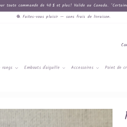
ur toute commande de 40 $ et plus! Valide au Canada. *Certaines
🧶 Faites-vous plaisir — sans frais de livraison.
P
a
y
 rangs
Embouts d'aiguille
Accessoires
Point de cr
s
/
r
é
g
i
o