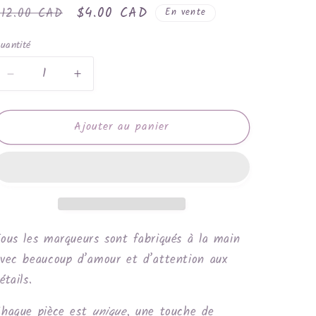
rix
Prix
$4.00 CAD
$12.00 CAD
En vente
habituel
promotionnel
uantité
Réduire
Augmenter
la
la
quantité
quantité
Ajouter au panier
de
de
Raton
Raton
laveur
laveur
ous les marqueurs sont fabriqués à la main
vec beaucoup d’amour et d’attention aux
étails.
haque pièce est
unique
, une touche de