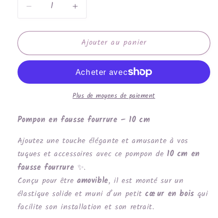
Réduire
Augmenter
la
la
quantité
quantité
Ajouter au panier
de
de
Pompon
Pompon
gris
gris
argenté
argenté
Plus de moyens de paiement
Pompon en fausse fourrure – 10 cm
Ajoutez une touche élégante et amusante à vos
tuques et accessoires avec ce pompon de
10 cm en
fausse fourrure
.
✨
Con
ç
u pour
ê
tre
amovible
, il est monté sur un
élastique solide et muni d’un petit
cœur en bois
qui
facilite son installation et son retrait.