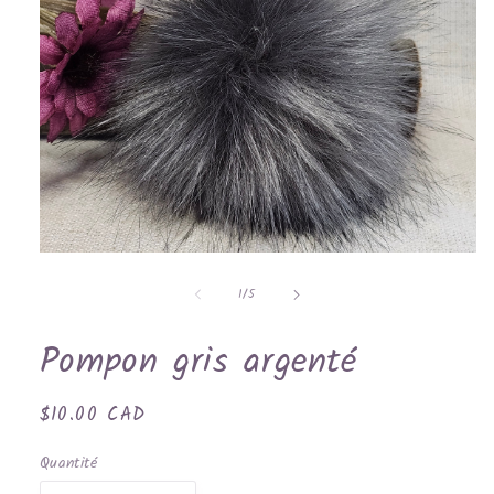
Ouvrir
le
de
média
1
/
5
1
dans
une
Pompon gris argenté
fenêtre
modale
Prix
$10.00 CAD
habituel
Quantité