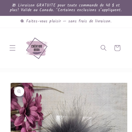
et
🎁 Livraison GRATUITE pour toute commande de 40 $ et
passer
plus! Valide au Canada. *Certaines exclusions s’appliquent.
au
contenu
🧶 Faites-vous plaisir — sans frais de livraison.
Panier
Passer aux
informations
produits