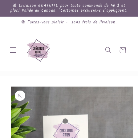
et
🎁 Livraison GRATUITE pour toute commande de 40 $ et
passer
plus! Valide au Canada. *Certaines exclusions s’appliquent.
au
contenu
🧶 Faites-vous plaisir — sans frais de livraison.
Panier
Passer aux
informations
produits