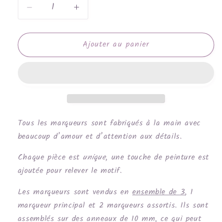
Réduire
Augmenter
la
la
quantité
quantité
Ajouter au panier
de
de
Paresseux
Paresseux
gris
gris
Tous les marqueurs sont fabriqués à la main avec
beaucoup d’amour et d’attention aux détails.
Chaque pièce est
unique
, une touche de peinture est
ajoutée pour relever le motif.
Les marqueurs sont vendus en
ensemble de 3
, 1
marqueur principal et 2 marqueurs assortis. Ils sont
assemblés sur des anneaux de 10 mm, ce qui peut