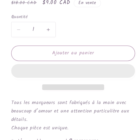
Prix
Prix
$9.00 CAD
$18.00 CAD
En vente
habituel
promotionnel
Quantité
Réduire
Augmenter
la
la
quantité
quantité
Ajouter au panier
de
de
Mini
Mini
chaussettes
chaussettes
beige,
beige,
bourgogne,
bourgogne,
marine,
marine,
vert
vert
métallique
métallique
Tous les marqueurs sont fabriqués à la main avec
beaucoup d’amour et une attention particulière aux
détails.
Chaque pièce est unique.