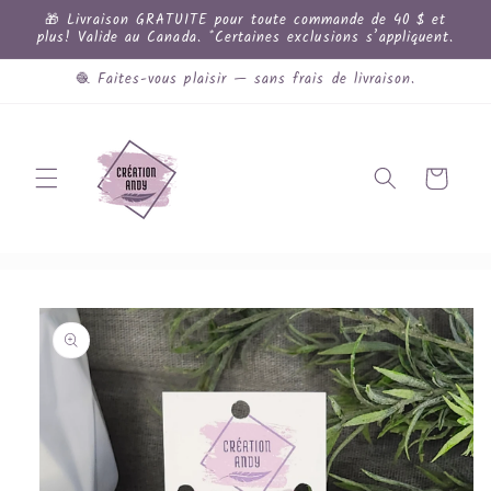
et
🎁 Livraison GRATUITE pour toute commande de 40 $ et
passer
plus! Valide au Canada. *Certaines exclusions s’appliquent.
au
contenu
🧶 Faites-vous plaisir — sans frais de livraison.
Panier
Passer aux
informations
produits