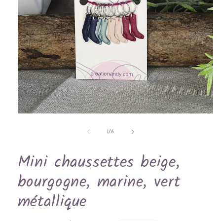
Ouvrir
le
de
média
1
/
6
1
dans
une
Mini chaussettes beige,
fenêtre
modale
bourgogne, marine, vert
métallique