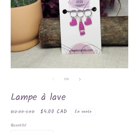
Ouvrir
le
de
média
1
/
4
1
dans
une
Lampe à lave
fenêtre
modale
Prix
Prix
$4.00 CAD
$12.00 CAD
En vente
habituel
promotionnel
Quantité