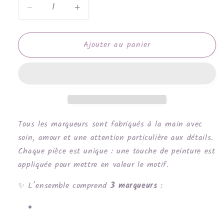
Réduire
Augmenter
la
la
quantité
quantité
Ajouter au panier
de
de
Lampe
Lampe
à
à
lave
lave
Tous les marqueurs sont fabriqués à la main avec
soin, amour et une attention particulière aux détails.
Chaque pièce est unique : une touche de peinture est
appliquée pour mettre en valeur le motif.
✨ L’ensemble comprend
3 marqueurs
: