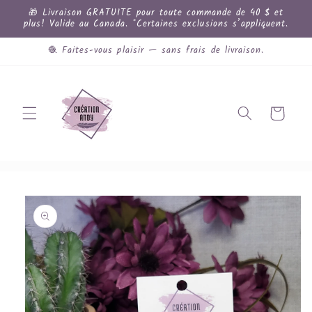
et
🎁 Livraison GRATUITE pour toute commande de 40 $ et
passer
plus! Valide au Canada. *Certaines exclusions s’appliquent.
au
contenu
🧶 Faites-vous plaisir — sans frais de livraison.
Panier
Passer aux
informations
produits