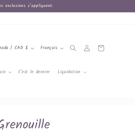
 exclusions s’appliquent.
L
Connexion
Panier
Canada | CAD $
Français
a
n
oix
C'est le dernier
Liquidation
g
u
e
Grenouille