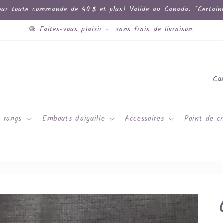
ur toute commande de 40 $ et plus! Valide au Canada. *Certaines
🧶 Faites-vous plaisir — sans frais de livraison.
P
a
y
 rangs
Embouts d'aiguille
Accessoires
Point de cr
s
/
r
é
g
i
o