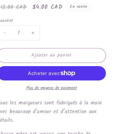
rix
Prix
$4.00 CAD
$12.00 CAD
En vente
habituel
promotionnel
uantité
Réduire
Augmenter
la
la
quantité
quantité
Ajouter au panier
de
de
Grenouille
Grenouille
Plus de moyens de paiement
ous les marqueurs sont fabriqués à la main
vec beaucoup d’amour et d’attention aux
étails.