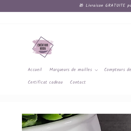
et
🎁 Livraison GRATUITE po
passer
au
contenu
Accueil
Marqueurs de mailles
Compteurs de
Certificat cadeau
Contact
Passer aux
informations
produits