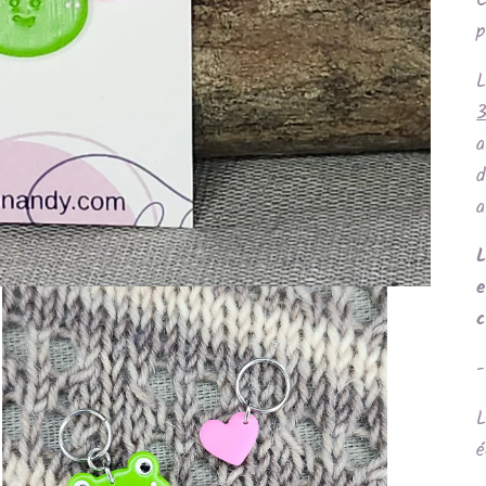
C
p
a
d
a
L
e
-
L
é