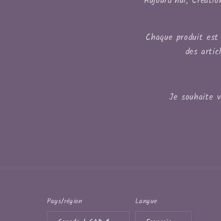
Aujourd’hui, Créati
Chaque produit est 
des artic
Je souhaite 
Pays/région
Langue