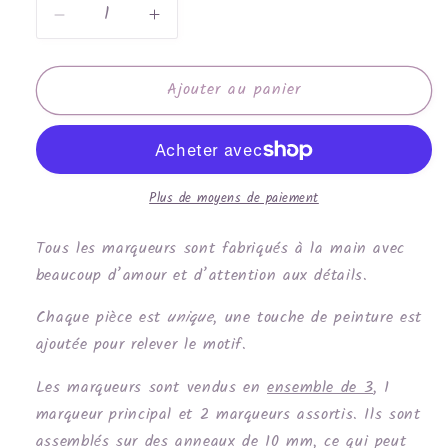
Réduire
Augmenter
la
la
quantité
quantité
Ajouter au panier
de
de
Fleur
Fleur
corail
corail
orangé
orangé
Plus de moyens de paiement
Tous les marqueurs sont fabriqués à la main avec
beaucoup d’amour et d’attention aux détails.
Chaque pièce est
unique
, une touche de peinture est
ajoutée pour relever le motif.
Les marqueurs sont vendus en
ensemble de 3
, 1
marqueur principal et 2 marqueurs assortis. Ils sont
assemblés sur des anneaux de 10 mm, ce qui peut