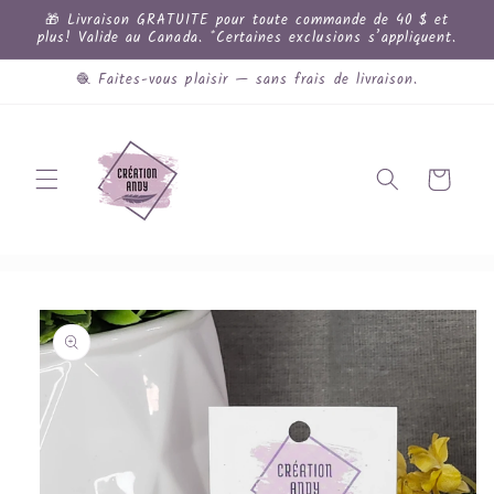
et
🎁 Livraison GRATUITE pour toute commande de 40 $ et
passer
plus! Valide au Canada. *Certaines exclusions s’appliquent.
au
contenu
🧶 Faites-vous plaisir — sans frais de livraison.
Panier
Passer aux
informations
produits