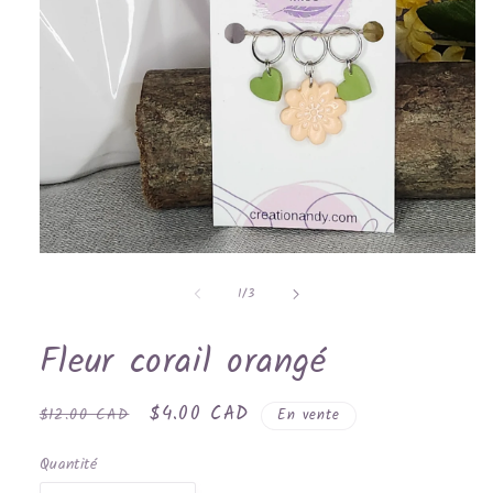
Ouvrir
le
de
média
1
/
3
1
dans
une
Fleur corail orangé
fenêtre
modale
Prix
Prix
$4.00 CAD
$12.00 CAD
En vente
habituel
promotionnel
Quantité