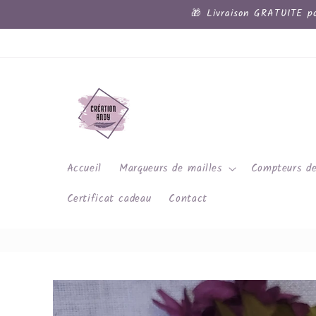
et
🎁 Livraison GRATUITE po
passer
au
contenu
Accueil
Marqueurs de mailles
Compteurs de
Certificat cadeau
Contact
Passer aux
informations
produits