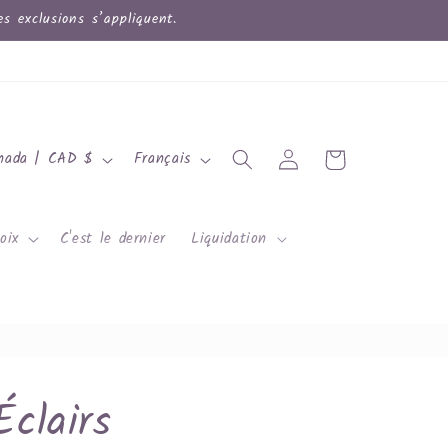
 exclusions s’appliquent.
L
Connexion
Panier
Canada | CAD $
Français
a
n
oix
C'est le dernier
Liquidation
g
u
e
Éclairs