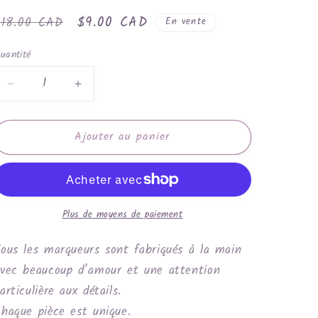
rix
Prix
$9.00 CAD
$18.00 CAD
En vente
habituel
promotionnel
uantité
Réduire
Augmenter
la
la
quantité
quantité
Ajouter au panier
de
de
Éclairs
Éclairs
Plus de moyens de paiement
ous les marqueurs sont fabriqués à la main
vec beaucoup d’amour et une attention
articulière aux détails.
haque pièce est unique.