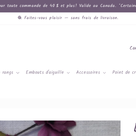
ur toute commande de 40 $ et plus! Valide au Canada. *Certaines
🧶 Faites-vous plaisir — sans frais de livraison.
P
a
y
 rangs
Embouts d'aiguille
Accessoires
Point de cr
s
/
r
é
g
i
o