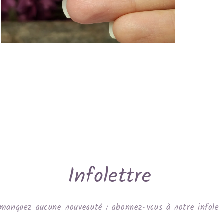
Ouvrir
le
média
5
dans
une
fenêtre
modale
Infolettre
manquez aucune nouveauté : abonnez-vous à notre infole