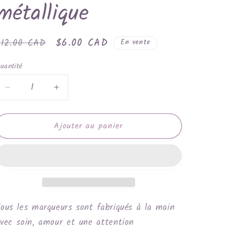
métallique
rix
Prix
$6.00 CAD
$12.00 CAD
En vente
habituel
promotionnel
uantité
Réduire
Augmenter
la
la
quantité
quantité
Ajouter au panier
de
de
Dinosaure
Dinosaure
vert
vert
métallique
métallique
ous les marqueurs sont fabriqués à la main
vec soin, amour et une attention