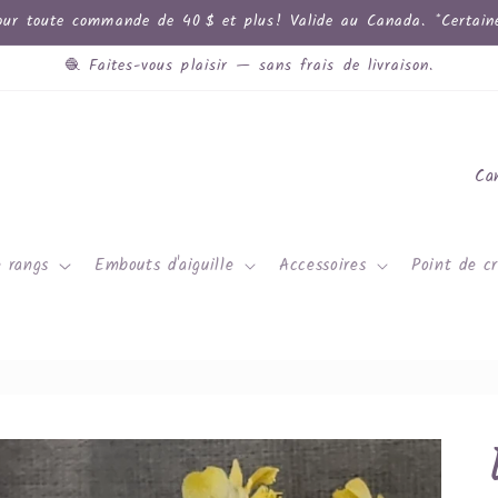
ur toute commande de 40 $ et plus! Valide au Canada. *Certaines
🧶 Faites-vous plaisir — sans frais de livraison.
P
a
y
 rangs
Embouts d'aiguille
Accessoires
Point de cr
s
/
r
é
g
i
o