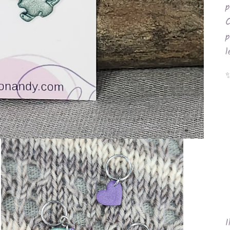
p
C
p
l
I