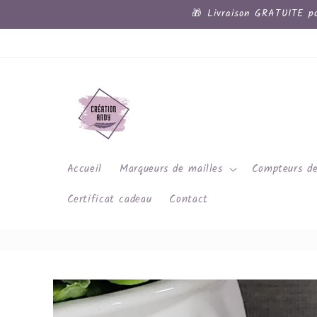
et
🎁 Livraison GRATUITE po
passer
au
contenu
Accueil
Marqueurs de mailles
Compteurs de
Certificat cadeau
Contact
Passer aux
informations
produits