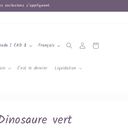
 exclusions s’appliquent.
L
Connexion
Panier
Canada | CAD $
Français
a
n
oix
C'est le dernier
Liquidation
g
u
e
Dinosaure vert