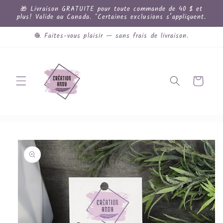
et
🎁 Livraison GRATUITE pour toute commande de 40 $ et
passer
plus! Valide au Canada. *Certaines exclusions s’appliquent.
au
contenu
🧶 Faites-vous plaisir — sans frais de livraison.
Panier
Passer aux
informations
produits