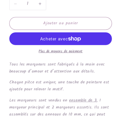
Réduire
Augmenter
la
la
quantité
quantité
Ajouter au panier
de
de
Chaussette
Chaussette
marine
marine
Plus de moyens de paiement
Tous les marqueurs sont fabriqués à la main avec
beaucoup d’amour et d’attention aux détails.
Chaque pièce est
unique
, une touche de peinture est
ajoutée pour relever le motif.
Les marqueurs sont vendus en
ensemble de 3
, 1
marqueur principal et 2 marqueurs assortis. Ils sont
assemblés sur des anneaux de 10 mm, ce qui peut