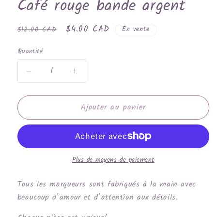
Café rouge bande argent
fenêtre
modale
Prix
Prix
$4.00 CAD
$12.00 CAD
En vente
habituel
promotionnel
Quantité
Réduire
Augmenter
la
la
quantité
quantité
Ajouter au panier
de
de
Café
Café
rouge
rouge
bande
bande
argent
argent
Plus de moyens de paiement
Tous les marqueurs sont fabriqués à la main avec
beaucoup d’amour et d’attention aux détails.