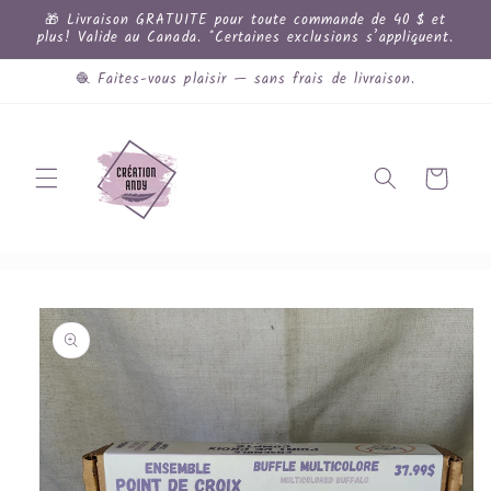
et
🎁 Livraison GRATUITE pour toute commande de 40 $ et
passer
plus! Valide au Canada. *Certaines exclusions s’appliquent.
au
contenu
🧶 Faites-vous plaisir — sans frais de livraison.
Panier
Passer aux
informations
produits