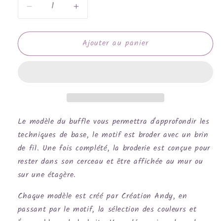
Réduire
Augmenter
la
la
quantité
quantité
Ajouter au panier
de
de
Buffle
Buffle
multicolore
multicolore
Le modèle du buffle vous permettra d'approfondir les
techniques de base, le motif est broder avec un brin
de fil. Une fois complété, la broderie est conçue pour
rester dans son cerceau et être affichée au mur ou
sur une étagère.
Chaque modèle est créé par Création Andy, en
passant par le motif, la sélection des couleurs et